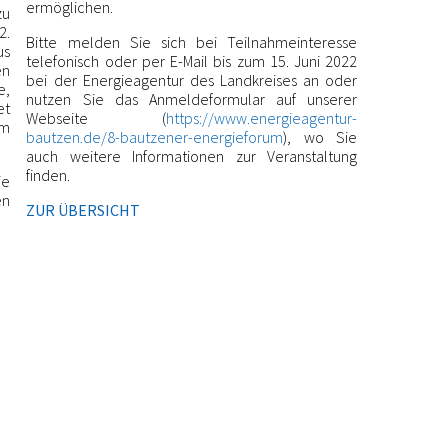
ermöglichen.
zu
2.
Bitte melden Sie sich bei Teilnahmeinteresse
us
telefonisch oder per E-Mail bis zum 15. Juni 2022
en
bei der Energieagentur des Landkreises an oder
e,
nutzen Sie das Anmeldeformular auf unserer
et
Webseite (
https://www.energieagentur-
mm
bautzen.de/8-bautzener-energieforum
), wo Sie
auch weitere Informationen zur Veranstaltung
finden.
ie
n
ZUR ÜBERSICHT