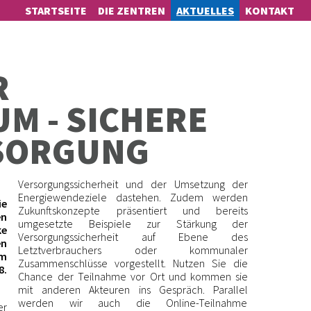
STARTSEITE
DIE ZENTREN
AKTUELLES
KONTAKT
R
M - SICHERE
­SOR­GUNG
Versorgungssicherheit und der Umsetzung der
Energiewendeziele dastehen. Zudem werden
ie
Zukunftskonzepte präsentiert und bereits
en
umgesetzte Beispiele zur Stärkung der
ke
Versorgungssicherheit auf Ebene des
n
Letztverbrauchers oder kommunaler
m
Zusammenschlüsse vorgestellt. Nutzen Sie die
8.
Chance der Teilnahme vor Ort und kommen sie
mit anderen Akteuren ins Gespräch. Parallel
werden wir auch die Online-Teilnahme
er