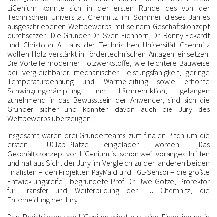
LiGenium konnte sich in der ersten Runde des von der
Technischen Universität Chemnitz im Sommer dieses Jahres
ausgeschriebenen Wettbewerbs mit seinem Geschäftskonzept
durchsetzen. Die Gründer Dr. Sven Eichhorn, Dr. Ronny Eckardt
und Christoph Alt aus der Technischen Universität Chemnitz
wollen Holz verstärkt in fördertechnischen Anlagen einsetzen:
Die Vorteile moderner Holzwerkstoffe, wie leichtere Bauweise
bei vergleichbarer mechanischer Leistungsfähigkeit, geringe
Temperaturdehnung und Wärmeleitung sowie erhöhte
Schwingungsdämpfung und Lärmreduktion, gelangen
zunehmend in das Bewusstsein der Anwender, sind sich die
Gründer sicher und konnten davon auch die Jury des
Wettbewerbs überzeugen.
Insgesamt waren drei Gründerteams zum finalen Pitch um die
ersten TUClab-Plätze eingeladen worden. „Das
Geschäftskonzept von LiGenium ist schon weit vorangeschritten
und hat aus Sicht der Jury im Vergleich zu den anderen beiden
Finalisten – den Projekten PayMaid und FGL-Sensor – die größte
Entwicklungsreife“, begründete Prof. Dr. Uwe Götze, Prorektor
für Transfer und Weiterbildung der TU Chemnitz, die
Entscheidung der Jury.
Den Preisträgern von LiGenium winkt nun eine Finanzierung in