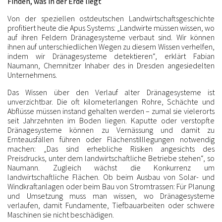
Finden, was in der Erde liegt
Von der speziellen ostdeutschen Landwirtschaftsgeschichte
profitiert heute die Apus Systems: „Landwirte müssen wissen, wo
auf ihren Feldern Dränagesysteme verbaut sind. Wir können
ihnen auf unterschiedlichen Wegen zu diesem Wissen verhelfen,
indem wir Dränagesysteme detektieren“, erklärt Fabian
Naumann, Chemnitzer Inhaber des in Dresden angesiedelten
Unternehmens.
Das Wissen über den Verlauf alter Dränagesysteme ist
unverzichtbar. Die oft kilometerlangen Rohre, Schächte und
Abflüsse müssen instand gehalten werden – zumal sie vielerorts
seit Jahrzehnten im Boden liegen. Kaputte oder verstopfte
Dränagesysteme können zu Vernässung und damit zu
Ernteausfällen führen oder Flächenstilllegungen notwendig
machen: „Das sind erhebliche Risiken angesichts des
Preisdrucks, unter dem landwirtschaftliche Betriebe stehen“, so
Naumann. Zugleich wächst die Konkurrenz um
landwirtschaftliche Flächen. Ob beim Ausbau von Solar- und
Windkraftanlagen oder beim Bau von Stromtrassen: Für Planung
und Umsetzung muss man wissen, wo Dränagesysteme
verlaufen, damit Fundamente, Tiefbauarbeiten oder schwere
Maschinen sie nicht beschädigen.