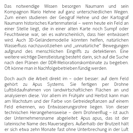
Das notwendige Wissen besorgen Naumann und sein
Kompagnon Mario Hehne auf ganz unterschiedlichen Wegen.
Zum einen studieren der Geograf Hehne und der Kartograf
Naumann historisches Kartenmaterial – wenn heute ein Feld an
einer Stelle liegt, die in einer alten Karte noch Sumpf oder
Feuchtwiese war, sei es wahrscheinlich, dass hier entwässert
wird. Auch 3D-Geländemodelle könnten helfen, natürlichen
Wasserfluss nachzuvollziehen und „unnatürliche“ Bewegungen
aufgrund des menschlichen Eingriffs zu detektieren. Eine
weitere wichtige Dienstleistung besteht darin, sich auf die Suche
nach den Plänen der DDR-Meliorationskombinate zu begeben.
Oft könne man in Nachfolgebetrieben fündig werden.
Doch auch die Arbeit direkt im – oder besser: auf dem Feld
gehört zu Apus Systems. Sie fertigen per Drohne
Luftbildaufnahmen von landwirtschaftlichen Flächen an und
analysieren diese. Vor allem im Frühjahr und Herbst kann man
am Wachstum und der Farbe von Getreidepflanzen auf einem
Feld erkennen, wo Entwässerungsrohre liegen. Von dieser
technischen Herangehensweise – dem Drohnenflug – ist auch
der Unternehmensname abgeleitet: Apus apus, das ist der
lateinische Name des Mauerseglers. Außerhalb der Brutzeit hält
er sich etwa zehn Monate fast ohne Unterbrechung in der Luft