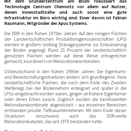
Mit dem Gründerzentrum am Brühl fokussiert das
Technologie Centrum Chemnitz vor allem auf Nutzer,
denen Innenstadtnähe und auch sonst eine gute
Infrastruktur im Büro wichtig sind. Einer davon ist Fabian
Naumann, Mitgründer der Apus Systems.
Die DDR in den frühen 1970er Jahren: Auf den riesigen Flächen
der Landwirtschaftlichen Produktionsgenossenschaften (LPG)
werden in großem Umfang Dränagesysteme zur Entwässerung
der Böden angelegt. Rund 25 Prozent der landwirtschaftlich
genutzten Flächen werden auf diese Weise ertragreicher
gemacht, koordiniert von Meliorationskombinaten.
Ostdeutschland in den frühen 1990er Jahren: Die Eigentums-
und Bewirtschaftungsstrukturen ändern sich grundlegend. Viele
landwirtschaftliche Flächen, die nach dem Ende des Zweiten
Weltkriegs bei der Bodenreform enteignet und später in die
LPGs eingebracht worden waren, gingen an frühere Eigentümer
oder deren Erben zurück. Zugleich wurden die bezirksweiten
Meliorationskombinate abgewickelt – aus einzelnen Bereichen
entstanden private Tiefbauunternehmen. Mit dem Ende dieser
Strukturen verschwand auch das DDR-weite
Meliorationskataster, das seit 1975 bestanden hatte.