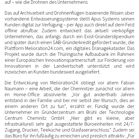
auf – wie die Drohnen des Unternehmens.
Das auf Archivarbeit und Drohnenflügen basierende Wissen über
vorhandene Entwässerungssysteme stellt Apus Systems seinen
Kunden digital zur Verfügung – per App auch direkt auf dem Feld
offline abrufbar. Zudem entwickelt das aktuell vierköpfige
Unternehmen, das anfangs durch ein Exist-Gründerstipendium
und später durch einen SAB-Gründerkredit gefördert wurde, die
Plattform Melioration24.com, ein digitales Dränagekataster. Das
Projekt wurde durch die Thüringische Aufbaubank im Rahmen
einer Europäischen Innovationspartnerschaft zur Förderung von
Innovationen in der Landwirtschaft unterstützt und wird
inzwischen an Kunden bundesweit ausgeliefert.
Die Entwicklung von Melioration24 obliegt vor allem Fabian
Naumann – eine Arbeit, die der Chemnitzer zunächst vor allem
im Home-Office absolvierte. „Vor gut anderthalb Jahren
entstand in der Familie und bei mir selbst der Wunsch, dies an
einem anderen Ort zu tun“, erzählt er. Fündig wurde der
Unternehmer im Gründerzentrum am Brühl der Technologie
Centrum Chemnitz GmbH: „Hier gibt es kleine, aber
infrastrukturell sehr gut ausgestattete Büroeinheiten mit 24/7-
Zugang, Drucker, Teeküche und Glasfaseranschluss.“ Zudem sei
das Büro für ihn fußläufig zu erreichen und preislich attraktiv: „Für