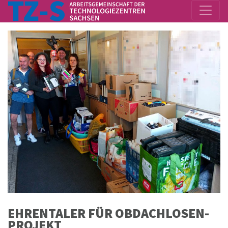
EHRENTALER FÜR OB­DA­CH­LO­SEN­
PRO­JEKT