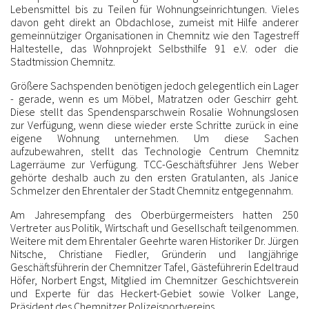
Lebensmittel bis zu Teilen für Wohnungseinrichtungen. Vieles
davon geht direkt an Obdachlose, zumeist mit Hilfe anderer
gemeinnütziger Organisationen in Chemnitz wie den Tagestreff
Haltestelle, das Wohnprojekt Selbsthilfe 91 e.V. oder die
Stadtmission Chemnitz.
Größere Sachspenden benötigen jedoch gelegentlich ein Lager
- gerade, wenn es um Möbel, Matratzen oder Geschirr geht.
Diese stellt das Spendensparschwein Rosalie Wohnungslosen
zur Verfügung, wenn diese wieder erste Schritte zurück in eine
eigene Wohnung unternehmen. Um diese Sachen
aufzubewahren, stellt das Technologie Centrum Chemnitz
Lagerräume zur Verfügung. TCC-Geschäftsführer Jens Weber
gehörte deshalb auch zu den ersten Gratulanten, als Janice
Schmelzer den Ehrentaler der Stadt Chemnitz entgegennahm.
Am Jahresempfang des Oberbürgermeisters hatten 250
Vertreter aus Politik, Wirtschaft und Gesellschaft teilgenommen.
Weitere mit dem Ehrentaler Geehrte waren Historiker Dr. Jürgen
Nitsche, Christiane Fiedler, Gründerin und langjährige
Geschäftsführerin der Chemnitzer Tafel, Gästeführerin Edeltraud
Höfer, Norbert Engst, Mitglied im Chemnitzer Geschichtsverein
und Experte für das Heckert-Gebiet sowie Volker Lange,
Präsident des Chemnitzer Polizeisportvereins.