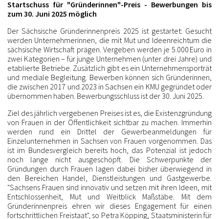
Startschuss für "Gründerinnen"-Preis - Bewerbungen bis
zum 30. Juni 2025 möglich
Der Sächsische Gründerinnenpreis 2025 ist gestartet: Gesucht
werden Unternehmerinnen, die mit Mut und Ideenreichtum die
sächsische Wirtschaft prägen. Vergeben werden je 5.000 Euro in
zwei Kategorien – für junge Unternehmen (unter drei Jahre) und
etablierte Betriebe. Zusätzlich gibt es ein Unternehmensporträt
und mediale Begleitung. Bewerben können sich Gründerinnen,
die zwischen 2017 und 2023 in Sachsen ein KMU gegründet oder
übernommen haben. Bewerbungsschluss ist der 30. Juni 2025.
Ziel des jährlich vergebenen Preises ist es, die Existenzgründung
von Frauen in der Öffentlichkeit sichtbar zu machen. Immerhin
werden rund ein Drittel der Gewerbeanmeldungen für
Einzelunternehmen in Sachsen von Frauen vorgenommen. Das
ist im Bundesvergleich bereits hoch, das Potenzial ist jedoch
noch lange nicht ausgeschöpft. Die Schwerpunkte der
Gründungen durch Frauen lagen dabei bisher überwiegend in
den Bereichen Handel, Dienstleistungen und Gastgewerbe.
"Sachsens Frauen sind innovativ und setzen mit ihren Ideen, mit
Entschlossenheit, Mut und Weitblick Maßstäbe. Mit dem
Gründerinnenpreis ehren wir dieses Engagement für einen
fortschrittlichen Freistaat", so Petra Köpping, Staatsministerin für