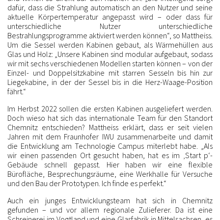
dafür, dass die Strahlung automatisch an den Nutzer und seine
aktuelle Körpertemperatur angepasst wird – oder dass für
unterschiedliche Nutzer unterschiedliche
Bestrahlungsprogramme aktiviert werden können“, so Mattheiss.
Um die Sessel werden Kabinen gebaut, als Wärmehüllen aus
Glas und Holz: „Unsere Kabinen sind modular aufgebaut, sodass
wir mit sechs verschiedenen Modellen starten können – von der
Einzel- und Doppelsitzkabine mit starren Sesseln bis hin zur
Liegekabine, in der der Sessel bis in die Herz-Waage-Position
fährt.“
Im Herbst 2022 sollen die ersten Kabinen ausgeliefert werden.
Doch wieso hat sich das internationale Team für den Standort
Chemnitz entschieden? Mattheiss erklärt, dass er seit vielen
Jahren mit dem Fraunhofer IWU zusammenarbeite und damit
die Entwicklung am Technologie Campus miterlebt habe. „Als
wir einen passenden Ort gesucht haben, hat es im ‚Start p‘-
Gebäude schnell gepasst. Hier haben wir eine flexible
Bürofläche, Besprechungsräume, eine Werkhalle für Versuche
und den Bau der Prototypen. Ich finde es perfekt.“
Auch ein junges Entwicklungsteam hat sich in Chemnitz
gefunden – und vor allem regionale Zulieferer. Da ist eine
Schreinerei im Vogtland und eine Glasfabrik in Mittelsachsen, es