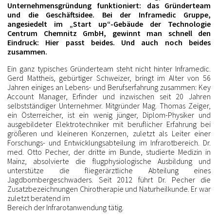
Unternehmensgründung funktioniert: das Gründerteam
und die Geschäftsidee. Bei der Inframedic Gruppe,
angesiedelt im „Start up“-Gebäude der Technologie
Centrum Chemnitz GmbH, gewinnt man schnell den
Eindruck: Hier passt beides. Und auch noch beides
zusammen.
Ein ganz typisches Gründerteam steht nicht hinter Inframedic.
Gerd Mattheis, gebürtiger Schweizer, bringt im Alter von 56
Jahren einiges an Lebens- und Berufserfahrung zusammen: Key
Account Manager, Erfinder und inzwischen seit 20 Jahren
selbstständiger Unternehmer. Mitgründer Mag. Thomas Zeiger,
ein Österreicher, ist ein wenig jünger, Diplom-Physiker und
ausgebildeter Elektrotechniker mit beruflicher Erfahrung bei
größeren und kleineren Konzernen, zuletzt als Leiter einer
Forschungs- und Entwicklungsabteilung im Infrarotbereich. Dr.
med. Otto Pecher, der dritte im Bunde, studierte Medizin in
Mainz, absolvierte die flugphysiologische Ausbildung und
unterstütze die fliegerärztliche Abteilung eines
Jagdbombergeschwaders. Seit 2012 führt Dr. Pecher die
Zusatzbezeichnungen Chirotherapie und Naturheilkunde. Er war
zuletzt beratend im
Bereich der Infrarotanwendung tätig.