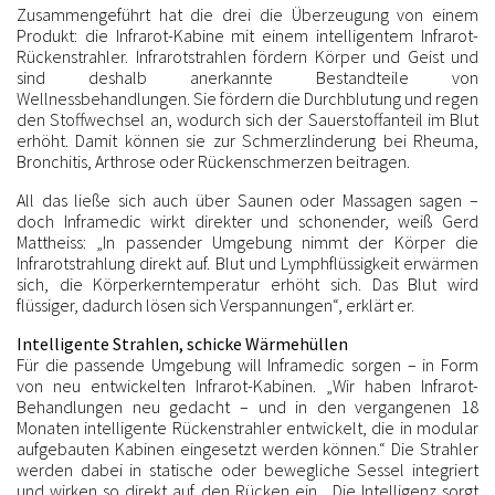
Zusammengeführt hat die drei die Überzeugung von einem
Produkt: die Infrarot-Kabine mit einem intelligentem Infrarot-
Rückenstrahler. Infrarotstrahlen fördern Körper und Geist und
sind deshalb anerkannte Bestandteile von
Wellnessbehandlungen. Sie fördern die Durchblutung und regen
den Stoffwechsel an, wodurch sich der Sauerstoffanteil im Blut
erhöht. Damit können sie zur Schmerzlinderung bei Rheuma,
Bronchitis, Arthrose oder Rückenschmerzen beitragen.
All das ließe sich auch über Saunen oder Massagen sagen –
doch Inframedic wirkt direkter und schonender, weiß Gerd
Mattheiss: „In passender Umgebung nimmt der Körper die
Infrarotstrahlung direkt auf. Blut und Lymphflüssigkeit erwärmen
sich, die Körperkerntemperatur erhöht sich. Das Blut wird
flüssiger, dadurch lösen sich Verspannungen“, erklärt er.
Intelligente Strahlen, schicke Wärmehüllen
Für die passende Umgebung will Inframedic sorgen – in Form
von neu entwickelten Infrarot-Kabinen. „Wir haben Infrarot-
Behandlungen neu gedacht – und in den vergangenen 18
Monaten intelligente Rückenstrahler entwickelt, die in modular
aufgebauten Kabinen eingesetzt werden können.“ Die Strahler
werden dabei in statische oder bewegliche Sessel integriert
und wirken so direkt auf den Rücken ein. „Die Intelligenz sorgt