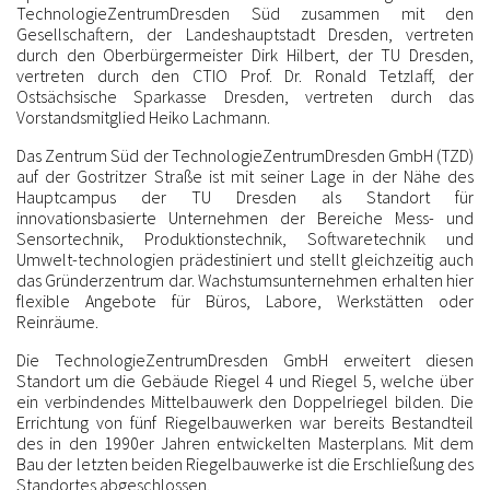
TechnologieZentrumDresden Süd zusammen mit den
Gesellschaftern, der Landeshauptstadt Dresden, vertreten
durch den Oberbürgermeister Dirk Hilbert, der TU Dresden,
vertreten durch den CTIO Prof. Dr. Ronald Tetzlaff, der
Ostsächsische Sparkasse Dresden, vertreten durch das
Vorstandsmitglied Heiko Lachmann.
Das Zentrum Süd der TechnologieZentrumDresden GmbH (TZD)
auf der Gostritzer Straße ist mit seiner Lage in der Nähe des
Hauptcampus der TU Dresden als Standort für
innovationsbasierte Unternehmen der Bereiche Mess- und
Sensortechnik, Produktionstechnik, Softwaretechnik und
Umwelt-technologien prädestiniert und stellt gleichzeitig auch
das Gründerzentrum dar. Wachstumsunternehmen erhalten hier
flexible Angebote für Büros, Labore, Werkstätten oder
Reinräume.
Die TechnologieZentrumDresden GmbH erweitert diesen
Standort um die Gebäude Riegel 4 und Riegel 5, welche über
ein verbindendes Mittelbauwerk den Doppelriegel bilden. Die
Errichtung von fünf Riegelbauwerken war bereits Bestandteil
des in den 1990er Jahren entwickelten Masterplans. Mit dem
Bau der letzten beiden Riegelbauwerke ist die Erschließung des
Standortes abgeschlossen.