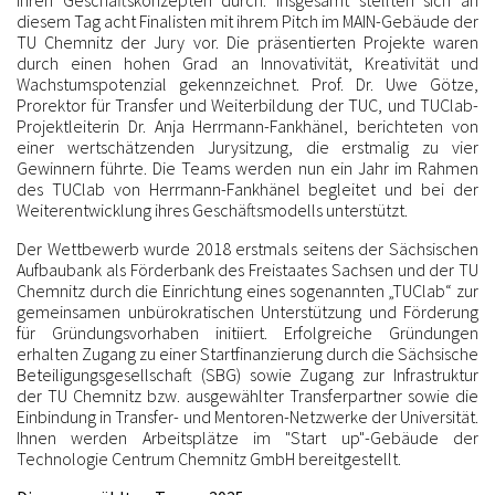
diesem Tag acht Finalisten mit ihrem Pitch im MAIN-Gebäude der
TU Chemnitz der Jury vor. Die präsentierten Projekte waren
durch einen hohen Grad an Innovativität, Kreativität und
Wachstumspotenzial gekennzeichnet. Prof. Dr. Uwe Götze,
Prorektor für Transfer und Weiterbildung der TUC, und TUClab-
Projektleiterin Dr. Anja Herrmann-Fankhänel, berichteten von
einer wertschätzenden Jurysitzung, die erstmalig zu vier
Gewinnern führte. Die Teams werden nun ein Jahr im Rahmen
des TUClab von Herrmann-Fankhänel begleitet und bei der
Weiterentwicklung ihres Geschäftsmodells unterstützt.
Der Wettbewerb wurde 2018 erstmals seitens der Sächsischen
Aufbaubank als Förderbank des Freistaates Sachsen und der TU
Chemnitz durch die Einrichtung eines sogenannten „TUClab“ zur
gemeinsamen unbürokratischen Unterstützung und Förderung
für Gründungsvorhaben initiiert. Erfolgreiche Gründungen
erhalten Zugang zu einer Startfinanzierung durch die Sächsische
Beteiligungsgesellschaft (SBG) sowie Zugang zur Infrastruktur
der TU Chemnitz bzw. ausgewählter Transferpartner sowie die
Einbindung in Transfer- und Mentoren-Netzwerke der Universität.
Ihnen werden Arbeitsplätze im "Start up"-Gebäude der
Technologie Centrum Chemnitz GmbH bereitgestellt.