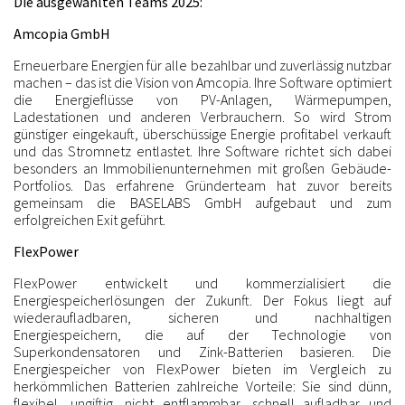
Die ausgewählten Teams 2025:
Amcopia GmbH
Erneuerbare Energien für alle bezahlbar und zuverlässig nutzbar
machen – das ist die Vision von Amcopia. Ihre Software optimiert
die Energieflüsse von PV-Anlagen, Wärmepumpen,
Ladestationen und anderen Verbrauchern. So wird Strom
günstiger eingekauft, überschüssige Energie profitabel verkauft
und das Stromnetz entlastet. Ihre Software richtet sich dabei
besonders an Immobilienunternehmen mit großen Gebäude-
Portfolios. Das erfahrene Gründerteam hat zuvor bereits
gemeinsam die BASELABS GmbH aufgebaut und zum
erfolgreichen Exit geführt.
FlexPower
FlexPower entwickelt und kommerzialisiert die
Energiespeicherlösungen der Zukunft. Der Fokus liegt auf
wiederaufladbaren, sicheren und nachhaltigen
Energiespeichern, die auf der Technologie von
Superkondensatoren und Zink-Batterien basieren. Die
Energiespeicher von FlexPower bieten im Vergleich zu
herkömmlichen Batterien zahlreiche Vorteile: Sie sind dünn,
flexibel, ungiftig, nicht entflammbar, schnell aufladbar und