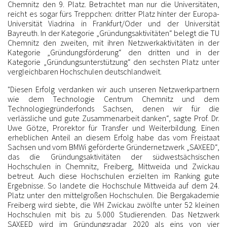
Chemnitz den 9. Platz. Betrachtet man nur die Universitäten,
reicht es sogar fürs Treppchen: dritter Platz hinter der Europa-
Universität Viadrina in Frankfurt/Oder und der Universität
Bayreuth. In der Kategorie „Gründungsaktivitäten“ belegt die TU
Chemnitz den zweiten, mit ihren Netzwerkaktivitäten in der
Kategorie „Gründungsförderung“ den dritten und in der
Kategorie „Gründungsunterstützung“ den sechsten Platz unter
vergleichbaren Hochschulen deutschlandweit.
"Diesen Erfolg verdanken wir auch unseren Netzwerkpartnern
wie dem Technologie Centrum Chemnitz und dem
Technologiegründerfonds Sachsen, denen wir für die
verlässliche und gute Zusammenarbeit danken“, sagte Prof. Dr.
Uwe Götze, Prorektor für Transfer und Weiterbildung. Einen
erheblichen Anteil an diesem Erfolg habe das vom Freistaat
Sachsen und vom BMWi geförderte Gründernetzwerk „SAXEED“,
das die Gründungsaktivitäten der südwestsächsischen
Hochschulen in Chemnitz, Freiberg, Mittweida und Zwickau
betreut. Auch diese Hochschulen erzielten im Ranking gute
Ergebnisse. So landete die Hochschule Mittweida auf dem 24.
Platz unter den mittelgroßen Hochschulen. Die Bergakademie
Freiberg wird siebte, die WH Zwickau zwölfte unter 52 kleinen
Hochschulen mit bis zu 5.000 Studierenden. Das Netzwerk
SAXEED wird im Gründungsradar 2020 als eins von vier