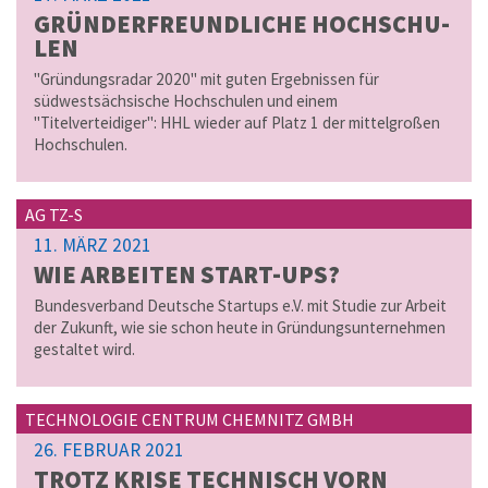
GRÜN­DER­FREUND­LI­CHE HOCH­SCHU­
LEN
"Gründungsradar 2020" mit guten Ergebnissen für
südwestsächsische Hochschulen und einem
"Titelverteidiger": HHL wieder auf Platz 1 der mittelgroßen
Hochschulen.
AG TZ-S
11. MÄRZ 2021
WIE AR­BEI­TEN START-UPS?
Bundesverband Deutsche Startups e.V. mit Studie zur Arbeit
der Zukunft, wie sie schon heute in Gründungsunternehmen
gestaltet wird.
TECHNOLOGIE CENTRUM CHEMNITZ GMBH
26. FEBRUAR 2021
TROTZ KRISE TECH­NISCH VORN