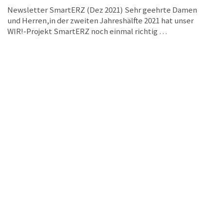
TECHNOLOGIEORIENTIERTES GRÜNDER- UND
DIENSTLEISTUNGSZENTRUM ANNABERG
30. NOVEMBER 2021
BEWERBUNGSPHASE FÜR DEN
SÄCHSISCHEN GRÜNDERPREIS
GESTARTET
Am 30. November 2021 ist die Bewerbungsphase für den
Sächsischen Gründerpreis gestartet. Bis 9. März 2022
können innovative Gründungs- und …