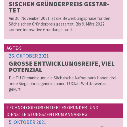
SI­SCHEN GRÜN­DER­PREIS GE­ST­AR­
TET
Am 30. November 2021 ist die Bewerbungsphase für den
Sächsischen Gründerpreis gestartet. Bis 9. März 2022
können innovative Gründungs- und…
AG TZ-S
26. OKTOBER 2021
GROSSE ENT­WICK­LUNGS­REI­FE, VIEL P
O­TEN­ZI­AL
Die TU Chemnitz und die Sächsische Aufbaubank haben drei
neue Sieger ihres gemeinsamen TUClab-Wettbewerbs
gekürt.
TECHNOLOGIEORIENTIERTES GRÜNDER- UND
DIENSTLEISTUNGSZENTRUM ANNABERG
5. OKTOBER 2021