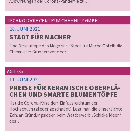
Auswirkungen der Corona-Pandemie zu…
TECHNOLOGIE CENTRUM CHEMNITZ GMBH
28. JUNI 2021
STADT FÜR MA­CHER
Eine Neuauflage des Magazins "Stadt für Macher" stellt die
Chemnitzer Gründerszene vor.
AG TZ-S
11. JUNI 2021
PREI­SE FÜR KE­RA­MI­SCHE OBER­FLÄ­
CHEN UND SMAR­TE BLU­MEN­TÖP­FE
Hat die Corona-Krise dem Einfallsreichtum der
Hochschulmitglieder geschadet? Legt man die eingereichte
Zahl an Gründungsideen beim Wettbewerb „Schicke Ideen“
des…