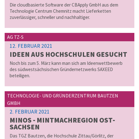
Die cloudbasierte Software der CBApply GmbH aus dem
Technologie Centrum Chemnitz macht Lieferketten
zuverlässiger, schneller und nachhaltiger.
AG TZ-S
12. FEBRUAR 2021
IDEEN AUS HOCH­SCHU­LEN GE­SUCHT
Noch bis zum 5. März kann man sich am Ideenwettbewerb
des südwestsächsischen Gründernetzwerks SAXEED
beteiligen.
TECHNOLOGIE- UND GRÜNDERZENTRUM BAUTZEN
GMBH
2. FEBRUAR 2021
MINOS - MINT­MACH­RE­GI­ON OST­
SACH­SEN
Das TGZ Bautzen, die Hochschule Zittau/Görlitz, der