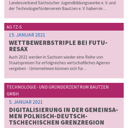
Landesverband Sächsischer Jugendbildungswerke e. V. und
der Technologieförderverein Bautzen e. V. haben im…
AG TZ-S
15. JANUAR 2021
WETT­BE­WERBS­TRI­PLE BEI FU­TU­
RESAX
Auch 2021 werden in Sachsen wieder eine Reihe von
Staatspreisen für erfolgreiches wirtschaftliches Agieren
vergeben - Unternehmen können sich für…
TECHNOLOGIE- UND GRÜNDERZENTRUM BAUTZEN
GMBH
5. JANUAR 2021
DI­GI­TA­LI­SIE­RUNG IN DER GE­MEIN­SA­
MEN POLNISCH-DEUTSCH-
TSCHECHISCHEN GRENZ­RE­GI­ON