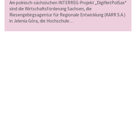
Am polnisch-sächsischen INTERREG-Projekt „DigiNetPolSax“
sind die Wirtschaftsförderung Sachsen, die
Riesengebirgsagentur für Regionale Entwicklung (KARR S.A.)
in Jelenia Góra, die Hochschule…