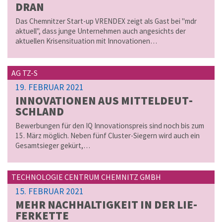
DRAN
Das Chemnitzer Start-up VRENDEX zeigt als Gast bei "mdr
aktuell", dass junge Unternehmen auch angesichts der
aktuellen Krisensituation mit Innovationen…
AG TZ-S
19. FEBRUAR 2021
IN­NO­VA­TI­O­NEN AUS MIT­TEL­DEUT­
SCH­LAND
Bewerbungen für den IQ Innovationspreis sind noch bis zum
15. März möglich. Neben fünf Cluster-Siegern wird auch ein
Gesamtsieger gekürt,…
TECHNOLOGIE CENTRUM CHEMNITZ GMBH
15. FEBRUAR 2021
MEHR NACH­HAL­TIG­KEIT IN DER LIE­
FER­KET­TE