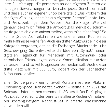
Idee 2 – eine App, die gemessen an den eigenen Zutaten die
richtigen Gewürzmengen für beinahe jedes Gericht ermittelt
und diese auch im eigenen Shop bereitstellt. „Das Problem der
richtigen Würzung kenne ich aus eigenem Erleben“, lobte Jury-
und Preisüberbringer Jens Weber: „Auf die Frage: ‚Wie viel
genau?‘ bekam ich früher die Antwort ‚Das merkst du schon‘ –
heute gebe ich diese Antwort selbst, wenn mich einer fragt.“ So
könne „Spice Aid“ erfahrenen wie unerfahrenen Köchen zu
mehr Raffinesse verhelfen. Auch ein dritter Platz wurde in dieser
Kategorie vergeben, der an die Freiberger Studierende Luisa
Geschew ging: Sie entwickelte die Idee von „SympU“, einem
digitalen Tagebuch für Menschen mit Autoimmun- oder
chronischen Erkrankungen, das die Kommunikation mit Ärzten
verbessern und so Fehldiagnosen vermeiden soll. Auch dieser
dritte Platz war mit 500 Euro, dotiert von der Sächsischen
Aufbaubank, dotiert.
Einen Sonderpreis – ein für zwölf Monate mietfreier Platz im
Coworking-Space „Kabinettstückchen“ – stellte auch 2021 das
Software-Unternehmen chemmedia AG bereit. Der Preis ging an
Patrick Schönknecht, der bereits installierte Küchen-Armaturen
per kostengünstigem Nachrüst-Set in smarte Wasserhähne
verwandeln will.