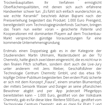
Trockenbauplatten. Ihr Verfahren ermöglicht
Oberflächenqualitäten, mit denen sich auch erfahrene
Handwerker schwer tun: „Es fühlt sich einfach wunderschön an,
wie echte Keramik!“ beschrieb Adrian Bajrami nach der
Preisverleihung begeistert das Produkt. 1.000 Euro Preisgeld,
bereitgestellt vom Technologiegründerfonds Sachsen, bringen
das Team nun weiter voran – gesicherte Patente und
Kooperationen mit dominanten Playern auf dem Trockenbau-
Markt versprechen günstige Voraussetzungen für eine
kommende Unternehmensgründung.
Erstmals einen Doppelsieg gab es in der Kategorie der
Studierenden: Martin Uhlmann, Masterstudent an der TU
Chemnitz, hatte gleich zwei Ideen eingereicht, die es nicht nur in
den finalen Pitch schafften, sondern dort auch die Live-Jury
unter anderem mit Jens Weber, Geschäftsführer der
Technologie Centrum Chemnitz GmbH, und das etwa 90-
köpfige Online-Publikum begeisterten. Den ersten Platz sicherte
er sich mit dem Konzept „Flaura“, einem smarten Blumentopf,
der mittels Sensorik Wasser und Dünger an seine pflanzlichen
Bewohner abgibt und per App jederzeit Pflegetipps
bereitstellen kann – 1.000 Euro, gestiftet von der Volksbank
Chemnitz, gab es für diese Idee. Weitere 500 Euro, gestiftet vom
Technologie Centrum Chemnitz, gab es dann für Platz 2 und