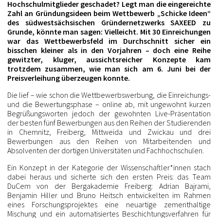
Hochschulmitglieder geschadet? Legt man die eingereichte
Zahl an Gründungsideen beim Wettbewerb „Schicke Ideen“
des südwestsächsischen Gründernetzwerks SAXEED zu
Grunde, könnte man sagen: Vielleicht. Mit 30 Einreichungen
war das Wettbewerbsfeld im Durchschnitt sicher ein
bisschen kleiner als in den Vorjahren – doch eine Reihe
gewitzter, kluger, aussichtsreicher Konzepte kam
trotzdem zusammen, wie man sich am 6. Juni bei der
Preisverleihung überzeugen konnte.
Die lief – wie schon die Wettbewerbswerbung, die Einreichungs-
und die Bewertungsphase – online ab, mit ungewohnt kurzen
Begrüßungsworten jedoch der gewohnten Live-Präsentation
der besten fünf Bewerbungen aus den Reihen der Studierenden
in Chemnitz, Freiberg, Mittweida und Zwickau und drei
Bewerbungen aus den Reihen von Mitarbeitenden und
Absolventen der dortigen Universitäten und Fachhochschulen.
Ein Konzept in der Kategorie der Wissenschaftler*innen stach
dabei heraus und sicherte sich den ersten Preis: das Team
DuCem von der Bergakademie Freiberg: Adrian Bajrami,
Benjamin Hiller und Bruno Heitsch entwickelten im Rahmen
eines Forschungsprojektes eine neuartige zementhaltige
Mischung und ein automatisiertes Beschichtungsverfahren für