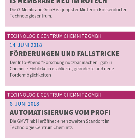
I3 MEM­BRA­NE NEU IM RO­TECH
Die i3 Membrane GmbH ist jüngster Mieter im Rossendorfer
Technologiezentrum.
TECHNOLOGIE CENTRUM CHEMNITZ GMBH
14. JUNI 2018
FÖR­DE­RUN­GEN UND FALL­STRI­CKE
Der Info-Abend "Forschung nutzbar machen" gab in
Chemnitz Einblicke in etablierte, geänderte und neue
Fördermöglichkeiten
TECHNOLOGIE CENTRUM CHEMNITZ GMBH
8. JUNI 2018
AU­TO­MA­TI­SIE­RUNG VOM PROFI
Die GMVT mbH eröffnet einen zweiten Standort im
Technologie Centrum Chemnitz.