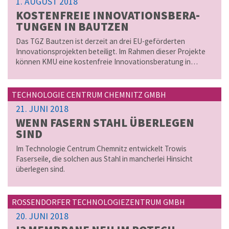
1. AUGUST 2018
KOS­TEN­FREIE IN­NO­VA­TI­ONS­BE­RA­
TUN­GEN IN BAUT­ZEN
Das TGZ Bautzen ist derzeit an drei EU-geförderten
Innovationsprojekten beteiligt. Im Rahmen dieser Projekte
können KMU eine kostenfreie Innovationsberatung in…
TECHNOLOGIE CENTRUM CHEMNITZ GMBH
21. JUNI 2018
WENN FA­SERN STAHL ÜBER­LE­GEN
SIND
Im Technologie Centrum Chemnitz entwickelt Trowis
Faserseile, die solchen aus Stahl in mancherlei Hinsicht
überlegen sind.
ROSSENDORFER TECHNOLOGIEZENTRUM GMBH
20. JUNI 2018