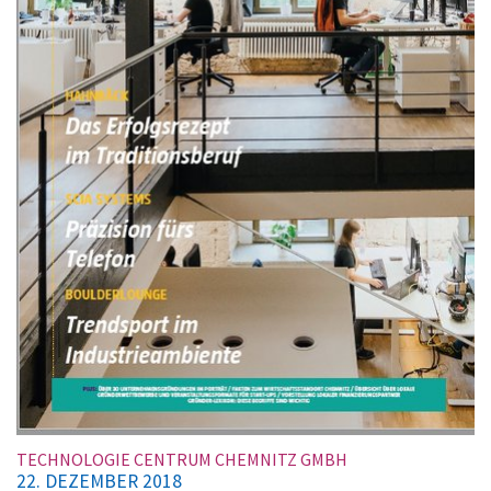
TECHNOLOGIE CENTRUM CHEMNITZ GMBH
7. NOVEMBER 2018
HÖHEN UND TIEFEN
Startup Week lädt ab 12. November zu Chemnitzer
Gründungen wie Staffbase oder die Boulderlounge ein Im
ganzen Bundesgebiet wird vom …